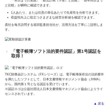
「本日までの実績」「経営計画（予算）と比較」「前年同日まで
と比較」が瞬時に確認できます。
1人あたり、または任意の単位あたりで生産性を分析できます。
収益性向上に役立つさまざまな経営分析値を確認できます。
貴社を毎月訪問する巡回監査担当社が、活用方法を丁寧にご説明しま
す。
「電子帳簿ソフト法的要件認証」第1号認証を
取得！
TKC財務会計システム（FXシリーズ）
は、電子帳簿保存法の法的要件
を満たしたソフトとして、日本文書情報マネジメント協会（JIIMA）
から、国内第１号となる認証を受けています。
※認証ロゴは公益社団法人日本文書情報マネジメント協会によりライ
センスされています。
▲ 戻る