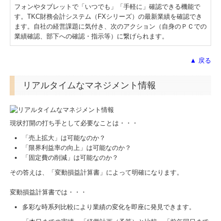
経営革新等支援機関とは
フォンやタブレットで「いつでも」「手軽に」確認できる機能で
す。TKC財務会計システム（FXシリーズ）の最新業績を確認でき
ます。自社の経営課題に気付き、次のアクション（自身のＰＣでの
経営改善オンデマンド講座
業績確認、部下への確認・指示等）に繋げられます。
国の共済制度活用コーナー
▲ 戻る
リアルタイムなマネジメント情報
現状打開の打ち手として必要なことは・・・
「売上拡大」は可能なのか？
「限界利益率の向上」は可能なのか？
「固定費の削減」は可能なのか？
その答えは、「変動損益計算書」によって明確になります。
変動損益計算書では・・・
多彩な時系列比較により業績の変化を即座に発見できます。