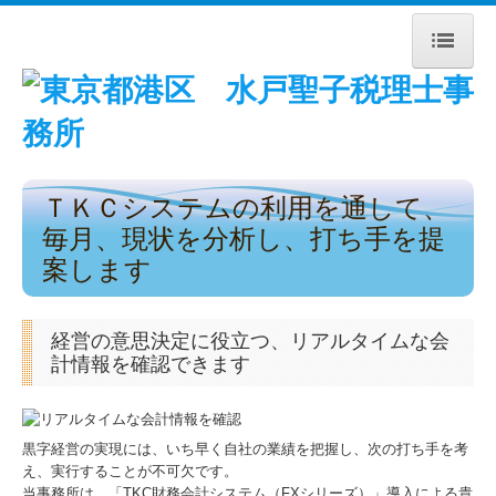
トップページ
事務所紹介
ＴＫＣシステムの利用を通して、
経営理念
毎月、現状を分析し、打ち手を提
交通案内
案します
業務案内
経営の意思決定に役立つ、リアルタイムな会
料金について
計情報を確認できます
リンク集
黒字経営の実現には、いち早く自社の業績を把握し、次の打ち手を考
お問合せ
え、実行することが不可欠です。
当事務所は、「TKC財務会計システム（FXシリーズ）」導入による貴