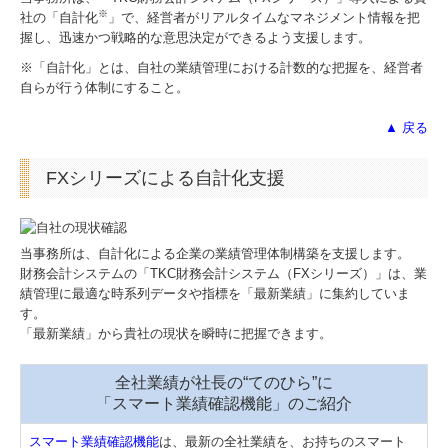
病院・診療所の皆様へ
※
社の「自計化
」で、経営者がリアルタイムなマネジメント情報を把
握し、迅速かつ戦略的な意思決定ができるよう支援します。
補助金・助成金・融資情報
※「自計化」とは、自社の業績管理における計数的な把握を、経営者
自らが行う体制にすること。
関与先向け融資商品ご紹介
▲ 戻る
経営者お役立ち情報
FXシリーズによる自計化支援
経営者オススメ情報
Q&A経営相談
当事務所は、自計化による企業の業績管理体制構築を支援します。
財務会計システムの「TKC財務会計システム（FXシリーズ）」は、業
税務カレンダー
績管理に最適な時系列データや指標を「最新業績」に集約していま
す。
税務Q&A
「最新業績」から貴社の現状を瞬時に把握できます。
社長メニューASP版
全社業績が社長の“てのひら”に
「スマート業績確認機能」のご紹介
TKCシステムQ&A
スマート業績確認機能
は、最新の全社業績を、お持ちのスマート