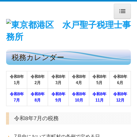
トップページ
事務所紹介
税務カレンダー
経営理念
交通案内
令和
8
年
令和
8
年
令和
8
年
令和
8
年
令和
8
年
令和
8
年
1月
2月
3月
4月
5月
6月
業務案内
令和
8
年
令和
8
年
令和
8
年
令和8
年
令和8年
令和8年
料金について
7月
8月
9月
10月
1
1
月
12月
リンク集
令和8年7月の税務
お問合せ
7月中において市町村の条例で定める日