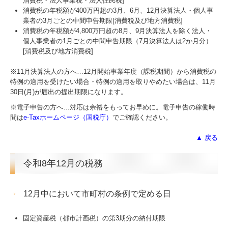
消費税・法人事業税・法人住民税]
消費税の年税額が400万円超の3月、6月、12月決算法人・個人事
業者の3月ごとの中間申告期限[消費税及び地方消費税]
消費税の年税額が4,800万円超の8月、9月決算法人を除く法人・
個人事業者の1月ごとの中間申告期限（7月決算法人は2か月分）
[消費税及び地方消費税]
※11月決算法人の方へ…
12
月開始事業年度（課税期間）から消費税の
特例の適用を受けたい場合・特例の適用を取りやめたい場合は、11月
30日(月)が届出の提出期限になります。
※電子申告の方へ…対応は余裕をもってお早めに。電子申告の稼働時
間は
e-Taxホームページ（国税庁）
でご確認ください。
▲ 戻る
令和8年12月の税務
12月中において市町村の条例で定める日
固定資産税（都市計画税）の第3期分の納付期限