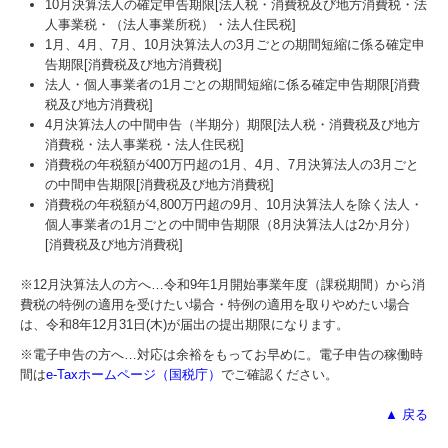
10月決算法人の確定申告期限[法人税・消費税及び地方消費税・法
人事業税・（法人事業所税）・法人住民税]
1月、4月、7月、10月決算法人の3月ごとの期間短縮に係る確定申
告期限[消費税及び地方消費税]
法人・個人事業者の1月ごとの期間短縮に係る確定申告期限[消費
税及び地方消費税]
4月決算法人の中間申告（半期分）期限[法人税・消費税及び地方
消費税・法人事業税・法人住民税]
消費税の年税額が400万円超の1月、4月、7月決算法人の3月ごと
の中間申告期限[消費税及び地方消費税]
消費税の年税額が4,800万円超の9月、10月決算法人を除く法人・
個人事業者の1月ごとの中間申告期限（8月決算法人は2か月分）
[消費税及び地方消費税]
※12月決算法人の方へ…令和9年
1
月開始事業年度（課税期間）から消
費税の特例の適用を受けたい場合・特例の適用を取りやめたい場合
は、令和8年12月31日(木)が届出の提出期限になります。
※電子申告の方へ…対応は余裕をもってお早めに。電子申告の稼働時
間は
e-Taxホームページ（国税庁）
でご確認ください。
▲ 戻る