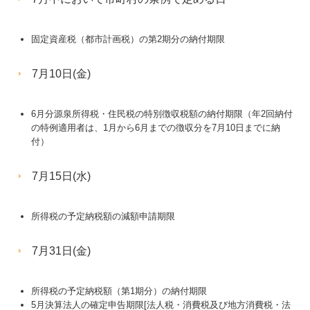
病院・診療所の皆様へ
補助金・助成金・融資情報
固定資産税（都市計画税）の第2期分の納付期限
関与先向け融資商品ご紹介
7月10日(金)
経営者お役立ち情報
6月分源泉所得税・住民税の特別徴収税額の納付期限（年2回納付
の特例適用者は、1月から6月までの徴収分を7月10日までに納
経営者オススメ情報
付）
Q&A経営相談
7月15日(水)
税務カレンダー
所得税の予定納税額の減額申請期限
税務Q&A
7月31日(金)
社長メニューASP版
TKCシステムQ&A
所得税の予定納税額（第1期分）の納付期限
5月決算法人の確定申告期限[法人税・消費税及び地方消費税・法