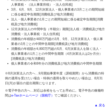
人事業税・（法人事業所税）・法人住民税]
3月、6月、9月、12月決算法人・個人事業者の3月ごとの期間短縮
に係る確定申告期限[消費税及び地方消費税]
法人・個人事業者の1月ごとの期間短縮に係る確定申告期限[消費
税及び地方消費税]
12月決算法人の中間申告（半期分）期限[法人税・消費税及び地方
消費税・法人事業税・法人住民税]
消費税の年税額が400万円超の3月、9月、12月決算法人・個人事
業者の3月ごとの中間申告期限[消費税及び地方消費税]
消費税の年税額が4,800万円超の5月、6月決算法人を除く法人・
個人事業者の1月ごとの中間申告期限（4月決算法人は2か月分）
[消費税及び地方消費税]
個人事業者の令和8年分の消費税及び地方消費税の中間申告期限
※8月決算法人の方へ…
9
月開始事業年度（課税期間）から消費税の特
例の適用を受けたい場合・特例の適用を取りやめたい場合は、8月31
日(月)が届出の提出期限になります。
※電子申告の方へ…対応は余裕をもってお早めに。電子申告の稼働時
間は
e-Taxホームページ（国税庁）
でご確認ください。
▲ 戻る