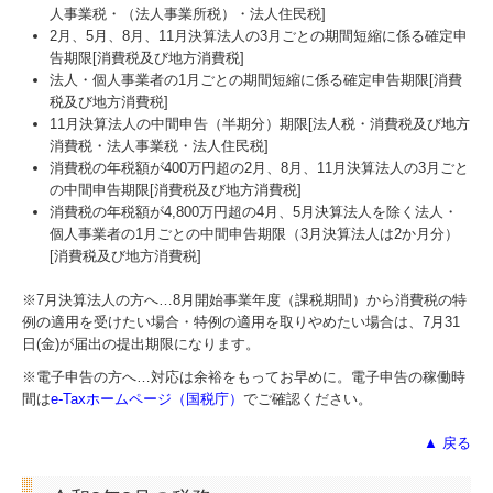
経営革新等支援機関とは
人事業税・（法人事業所税）・法人住民税]
2月、5月、8月、11月決算法人の3月ごとの期間短縮に係る確定申
告期限[消費税及び地方消費税]
経営改善オンデマンド講座
法人・個人事業者の1月ごとの期間短縮に係る確定申告期限[消費
税及び地方消費税]
国の共済制度活用コーナー
11月決算法人の中間申告（半期分）期限[法人税・消費税及び地方
消費税・法人事業税・法人住民税]
消費税の年税額が400万円超の2月、8月、11月決算法人の3月ごと
の中間申告期限[消費税及び地方消費税]
消費税の年税額が4,800万円超の4月、5月決算法人を除く法人・
個人事業者の1月ごとの中間申告期限（3月決算法人は2か月分）
[消費税及び地方消費税]
※7月決算法人の方へ…
8
月開始事業年度（課税期間）から消費税の特
例の適用を受けたい場合・特例の適用を取りやめたい場合は、7月31
日(金)が届出の提出期限になります。
※電子申告の方へ…対応は余裕をもってお早めに。電子申告の稼働時
間は
e-Taxホームページ（国税庁）
でご確認ください。
▲ 戻る